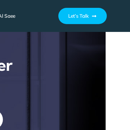
l Saee
Let’s Talk
er