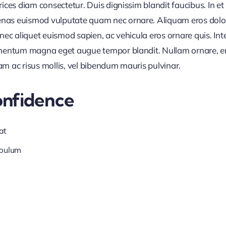
trices diam consectetur. Duis dignissim blandit faucibus. In 
nas euismod vulputate quam nec ornare. Aliquam eros dolor, 
Donec aliquet euismod sapien, ac vehicula eros ornare quis. I
ermentum magna eget augue tempor blandit. Nullam ornare, ero
am ac risus mollis, vel bibendum mauris pulvinar.
onfidence
at
ibulum