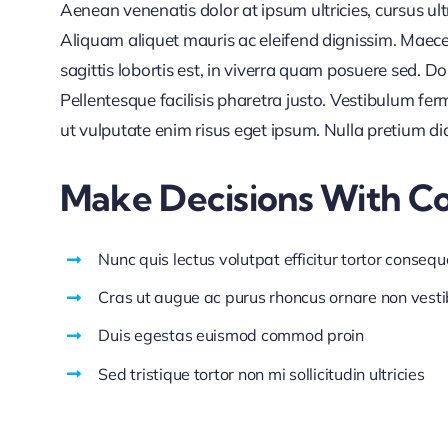
Aenean venenatis dolor at ipsum ultricies, cursus ul
Aliquam aliquet mauris ac eleifend dignissim. Maece
sagittis lobortis est, in viverra quam posuere sed. 
Pellentesque facilisis pharetra justo. Vestibulum f
ut vulputate enim risus eget ipsum. Nulla pretium di
Make Decisions With C
Nunc quis lectus volutpat efficitur tortor consequ
Cras ut augue ac purus rhoncus ornare non vest
Duis egestas euismod commod proin
Sed tristique tortor non mi sollicitudin ultricies