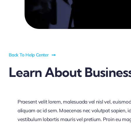
Back To Help Center
Learn About Business
Praesent velit lorem, malesuada vel nisl vel, euismo
aliquam ac id sem. Maecenas nec volutpat sapien, id 
vestibulum lobortis mauris vel pretium. Proin eu magna