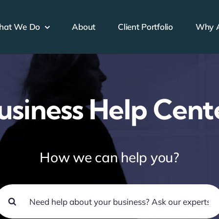
hat We Do
About
Client Portfolio
Why A
usiness Help Cent
How we can help you?
earch
or: