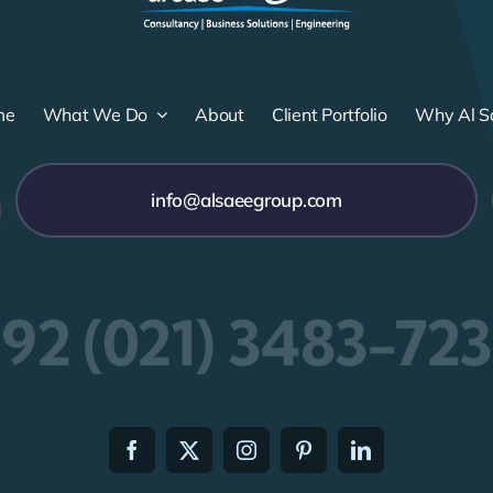
me
What We Do
About
Client Portfolio
Why Al S
info@alsaeegroup.com
92 (021) 3483-72