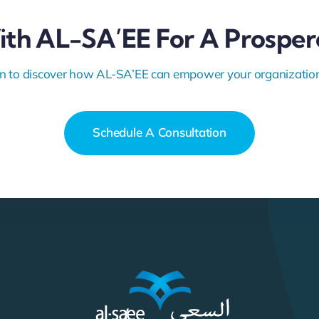
ith AL-SA’EE For A Prosper
n to discover how AL-SA’EE can empower your organization 
Schedule A Consultation